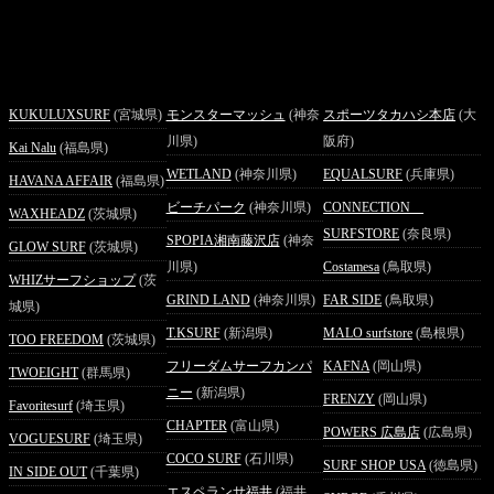
KUKULUXSURF
(宮城県)
モンスターマッシュ
(神奈
スポーツタカハシ本店
(大
川県)
阪府)
Kai Nalu
(福島県)
WETLAND
(神奈川県)
EQUALSURF
(兵庫県)
HAVANA AFFAIR
(福島県)
ビーチパーク
(神奈川県)
CONNECTION
WAXHEADZ
(茨城県)
SURFSTORE
(奈良県)
SPOPIA湘南藤沢店
(神奈
GLOW SURF
(茨城県)
川県)
Costamesa
(鳥取県)
WHIZサーフショップ
(茨
GRIND LAND
(神奈川県)
FAR SIDE
(鳥取県)
城県)
T.KSURF
(新潟県)
MALO surfstore
(島根県)
TOO FREEDOM
(茨城県)
フリーダムサーフカンパ
KAFNA
(岡山県)
TWOEIGHT
(群馬県)
ニー
(新潟県)
FRENZY
(岡山県)
Favoritesurf
(埼玉県)
CHAPTER
(富山県)
POWERS 広島店
(広島県)
VOGUESURF
(埼玉県)
COCO SURF
(石川県)
SURF SHOP USA
(徳島県)
IN SIDE OUT
(千葉県)
エスペランサ福井
(福井