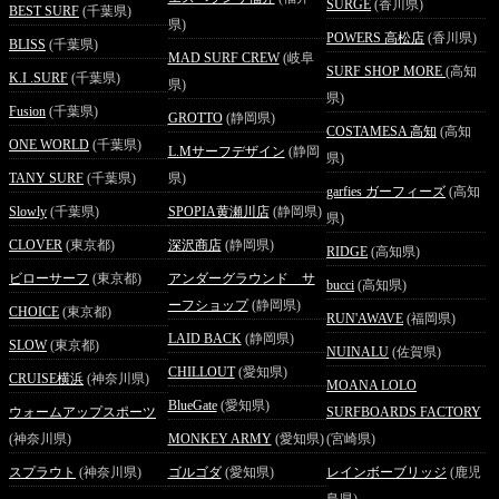
SURGE
(香川県)
BEST SURF
(千葉県)
県)
POWERS 高松店
(香川県)
BLISS
(千葉県)
MAD SURF CREW
(岐阜
SURF SHOP MORE
(高知
K.I .SURF
(千葉県)
県)
県)
Fusion
(千葉県)
GROTTO
(静岡県)
COSTAMESA 高知
(高知
ONE WORLD
(千葉県)
L.Mサーフデザイン
(静岡
県)
TANY SURF
(千葉県)
県)
garfies ガーフィーズ
(高知
Slowly
(千葉県)
SPOPIA黄瀬川店
(静岡県)
県)
CLOVER
(東京都)
深沢商店
(静岡県)
RIDGE
(高知県)
ビローサーフ
(東京都)
アンダーグラウンド サ
bucci
(高知県)
ーフショップ
(静岡県)
CHOICE
(東京都)
RUN'AWAVE
(福岡県)
LAID BACK
(静岡県)
SLOW
(東京都)
NUINALU
(佐賀県)
CHILLOUT
(愛知県)
CRUISE横浜
(神奈川県)
MOANA LOLO
BlueGate
(愛知県)
ウォームアップスポーツ
SURFBOARDS FACTORY
(神奈川県)
MONKEY ARMY
(愛知県)
(宮崎県)
スプラウト
(神奈川県)
ゴルゴダ
(愛知県)
レインボーブリッジ
(鹿児
島県)